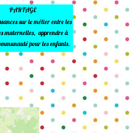
PARTAGE
sances sur le métier entre les
es maternelles, apprendre à
communauté pour les enfants.