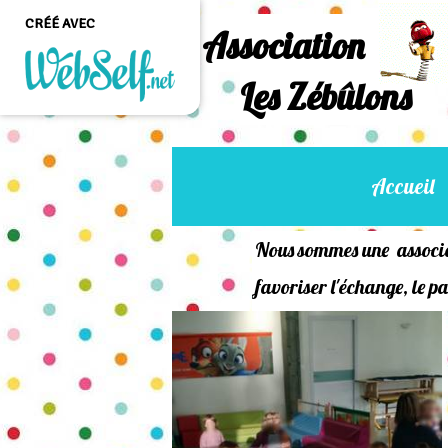
CRÉÉ AVEC
Association
Les Zébûlons
Créer un site web de
qualité professionnelle
et personnalisable sans
aucune connaissance en
Accueil
programmation
COMMENCEZ
Nous sommes une associa
favoriser l'échange, le p