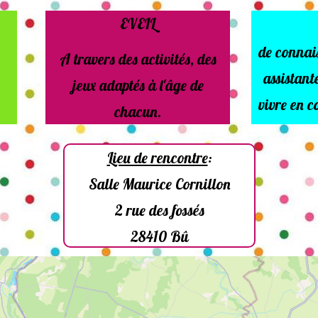
EVEIL
de connais
A travers des activités, des
assistant
jeux adaptés à l'âge de
vivre en 
chacun.
Lieu de rencontre
:
Salle Maurice Cornillon
2 rue des fossés
28410 Bû